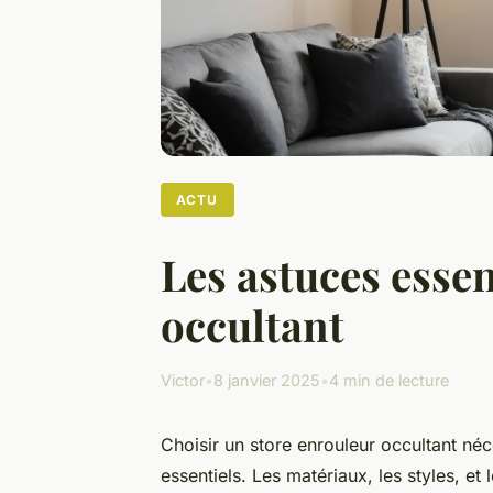
ACTU
Les astuces essen
occultant
Victor
•
8 janvier 2025
•
4 min de lecture
Choisir un store enrouleur occultant néce
essentiels. Les matériaux, les styles, et