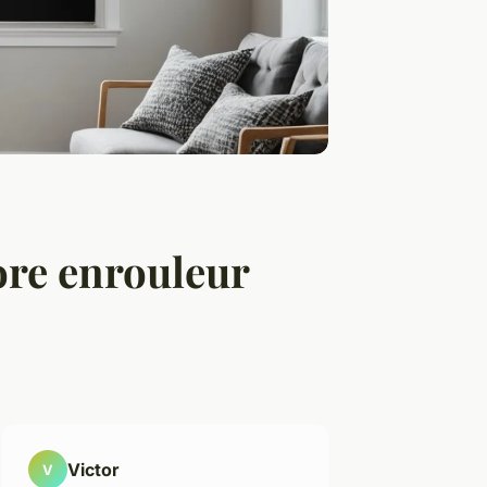
tore enrouleur
Victor
V