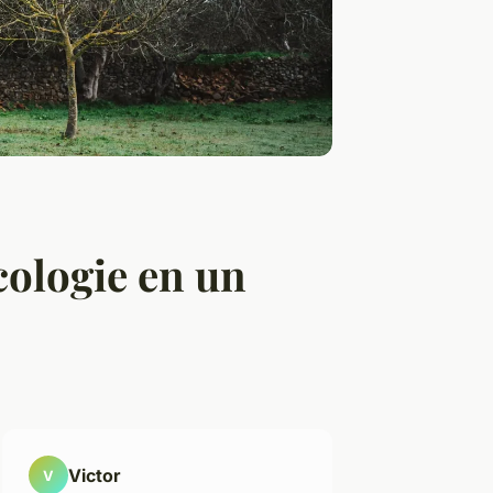
écologie en un
Victor
V